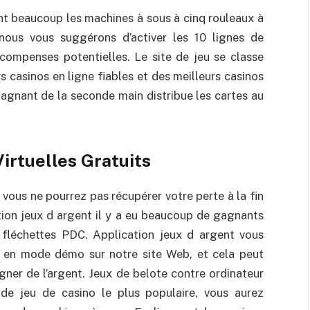
nt beaucoup les machines à sous à cinq rouleaux à
nous vous suggérons d’activer les 10 lignes de
ompenses potentielles. Le site de jeu se classe
s casinos en ligne fiables et des meilleurs casinos
agnant de la seconde main distribue les cartes au
irtuelles Gratuits
vous ne pourrez pas récupérer votre perte à la fin
ation jeux d argent il y a eu beaucoup de gagnants
fléchettes PDC. Application jeux d argent vous
s en mode démo sur notre site Web, et cela peut
er de l’argent. Jeux de belote contre ordinateur
de jeu de casino le plus populaire, vous aurez