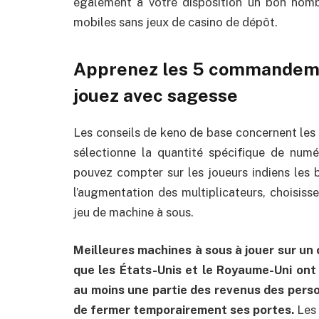
également à votre disposition un bon nomb
mobiles sans jeux de casino de dépôt.
Apprenez les 5 commandemen
jouez avec sagesse
Les conseils de keno de base concernent les 
sélectionne la quantité spécifique de numér
pouvez compter sur les joueurs indiens les 
l’augmentation des multiplicateurs, choisis
jeu de machine à sous.
Meilleures machines à sous à jouer sur un
que les États-Unis et le Royaume-Uni ont
au moins une partie des revenus des perso
de fermer temporairement ses portes.
Les 