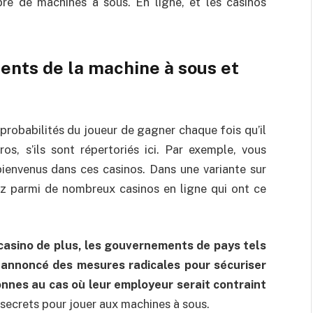
re de machines à sous. En ligne, et les casinos
ts de la machine à sous et
probabilités du joueur de gagner chaque fois qu’il
os, s’ils sont répertoriés ici. Par exemple, vous
bienvenus dans ces casinos. Dans une variante sur
sez parmi de nombreux casinos en ligne qui ont ce
 casino de plus, les gouvernements de pays tels
 annoncé des mesures radicales pour sécuriser
nnes au cas où leur employeur serait contraint
secrets pour jouer aux machines à sous.