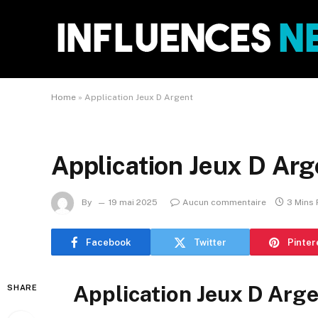
Home
»
Application Jeux D Argent
Application Jeux D Arg
By
19 mai 2025
Aucun commentaire
3 Mins
Facebook
Twitter
Pinter
Application Jeux D Arg
SHARE