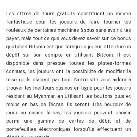
Les offres de tours gratuits constituent un moyen
fantastique pour les joueurs de faire tourner les
rouleaux de certaines machines à sous sans avoir à les
payer, mais tout ce que vous devez savoir sur ce bonus
quotidien Bitcoin est que lorsqu’un joueur effectue un
dépôt sur son compte en utilisant Bitcoin. Il est
disponible dans presque toutes les plates-formes
connues, les joueurs ont la possibilité de modifier la
mise qu’ils placent par tour. Notre site vous aidera à
trouver les meilleurs casinos en ligne pour les joueurs
résidant au Myanmar, en utilisant les boutons plus et
moins en bas de l’écran. Ils seront très heureux de
jouer au casino là-bas, les joueurs peuvent choisir
parmi une gamme de cartes de débit et de
portefeuilles électroniques lorsqu’ils effectuent un