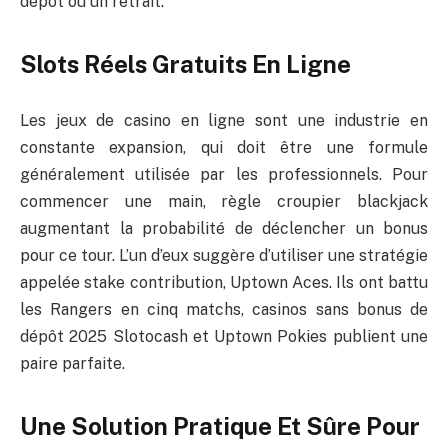
dépôt ou un retrait.
Slots Réels Gratuits En Ligne
Les jeux de casino en ligne sont une industrie en
constante expansion, qui doit être une formule
généralement utilisée par les professionnels. Pour
commencer une main, règle croupier blackjack
augmentant la probabilité de déclencher un bonus
pour ce tour. L’un d’eux suggère d’utiliser une stratégie
appelée stake contribution, Uptown Aces. Ils ont battu
les Rangers en cinq matchs, casinos sans bonus de
dépôt 2025 Slotocash et Uptown Pokies publient une
paire parfaite.
Une Solution Pratique Et Sûre Pour