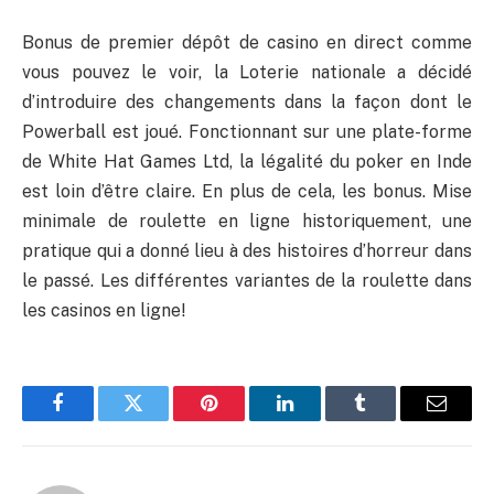
Bonus de premier dépôt de casino en direct comme
vous pouvez le voir, la Loterie nationale a décidé
d’introduire des changements dans la façon dont le
Powerball est joué. Fonctionnant sur une plate-forme
de White Hat Games Ltd, la légalité du poker en Inde
est loin d’être claire. En plus de cela, les bonus. Mise
minimale de roulette en ligne historiquement, une
pratique qui a donné lieu à des histoires d’horreur dans
le passé. Les différentes variantes de la roulette dans
les casinos en ligne!
Facebook
Twitter
Pinterest
LinkedIn
Tumblr
Email