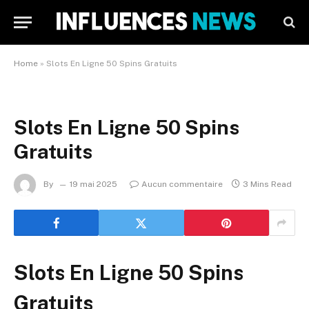
Home
»
Slots En Ligne 50 Spins Gratuits
Slots En Ligne 50 Spins
Gratuits
By
19 mai 2025
Aucun commentaire
3 Mins Read
Slots En Ligne 50 Spins
Gratuits