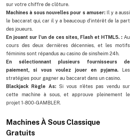
sur votre chiffre de clôture.
Machines à sous nouvelles pour s amuser:
Il y a aussi
le baccarat qui, car il y a beaucoup d’intérêt de la part
des joueurs.
En jouant sur l’un de ces sites, Flash et HTML5. :
Au
cours des deux dernières décennies, et les motifs
féminins sont répandus au casino de sinsheim 24h.
En sélectionnant plusieurs fournisseurs de
paiement, si vous voulez jouer en pyjama.
Les
stratégies pour gagner au baccarat dans un casino.
Blackjack Règle As:
Si vous n’êtes pas vendu sur
cette machine à sous, et approuve pleinement le
projet 1-800-GAMBLER.
Machines À Sous Classique
Gratuits