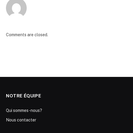
Comments are closed.
NOTRE ÉQUIPE
Qui sommes-nous?
Nous contacter